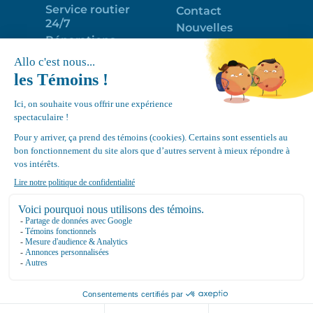
Service routier
Contact
24/7
Nouvelles
Réparations
Portail clients
Programme
Emploi
d’entretien
EN
Déneigement
Politique de
de toits
confidentialité
Équipements
Google
Review
4.7
Location Canvec © All Rights Reserved 2025.