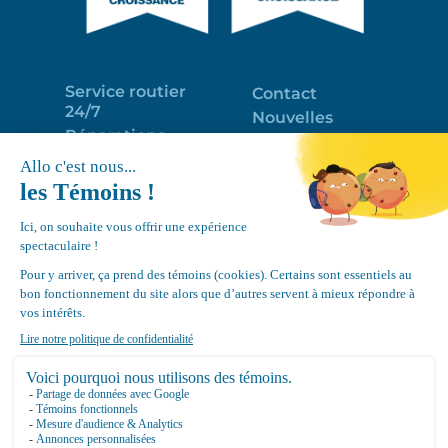
Service routier
Contact
24/7
Nouvelles
Réparations
Portail clients
Programme
Emploi
d’entretien
EN
Déneigement
Politique de
de toits
confidentialité
Équipements
Google
Review
4.7