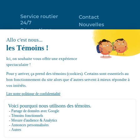
Service routier
Contact
24/7
Nouvelles
Réparations
Portail clients
Programme
Emploi
d’entretien
EN
Déneigement
Politique de
de toits
confidentialité
Équipements
Google
Review
4.7