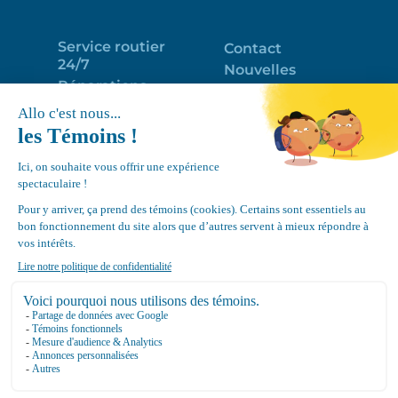
Service routier
Contact
24/7
Nouvelles
Réparations
Portail clients
Programme
Emploi
d’entretien
EN
Déneigement
Politique de
de toits
confidentialité
Équipements
Google
Review
4.7