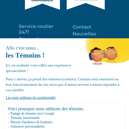
Service routier
Contact
24/7
Nouvelles
Réparations
Portail clients
Programme
Emploi
d’entretien
EN
Déneigement
Politique de
de toits
confidentialité
Équipements
Google
Review
4.7