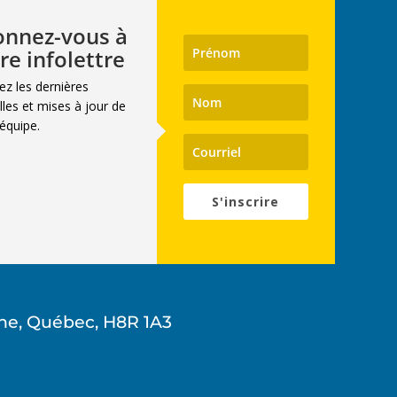
nnez-vous à
re infolettre
ez les dernières
les et mises à jour de
équipe.
S'inscrire
ne, Québec, H8R 1A3