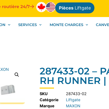
 routière 24/7
Pièces
Liftgate
ION
SERVICES
MONTE CHARGES
CANV
287433-02 – 
RH RUNNER 
SKU
287433-02
Catégorie
Liftgate
MAXON