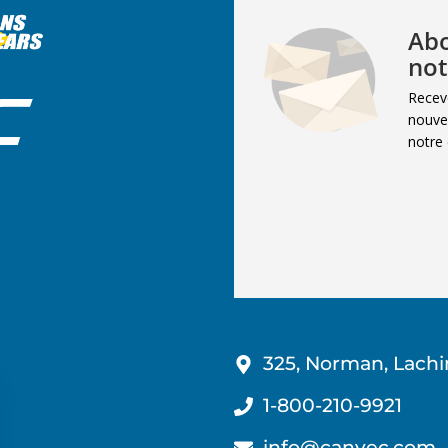
Abo
not
Recev
nouvel
notre 
325, Norman, Lachi
1-800-210-9921
info@canvec.com