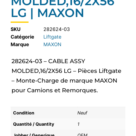
MOLDED,16/2X56
LG | MAXON
SKU
282624-03
Catégorie
Liftgate
MAXON
282624-03 – CABLE ASSY
MOLDED,16/2X56 LG – Pièces Liftgate
– Monte-Charge de marque MAXON
pour Camions et Remorques.
Condition
Neuf
Quantité / Quantity
1
Jobber / Generique
OEM