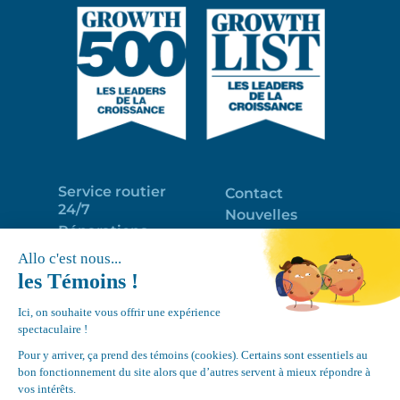
Service routier
Contact
24/7
Nouvelles
Réparations
Portail clients
Programme
Emploi
d’entretien
EN
Déneigement
Politique de
de toits
confidentialité
Équipements