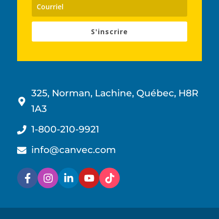
S'inscrire
325, Norman, Lachine, Québec, H8R
1A3
1-800-210-9921
info@canvec.com