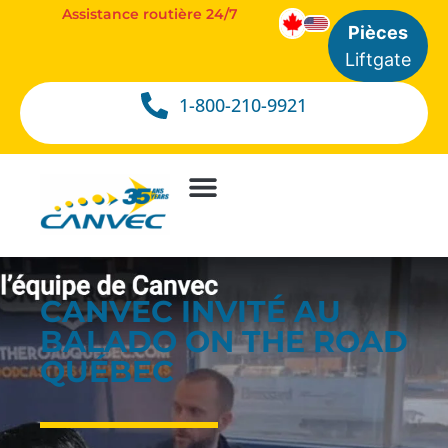
Assistance routière 24/7
Pièces
Liftgate
1-800-210-9921
CANVEC INVITÉ AU
BALADO ON THE ROAD
QUÉBEC