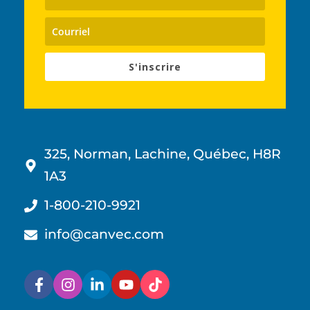
S'inscrire
325, Norman, Lachine, Québec, H8R
1A3
1-800-210-9921
info@canvec.com