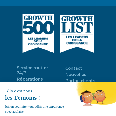
Service routier
Contact
24/7
Nouvelles
Réparations
Portail clients
Programme
Emploi
d’entretien
EN
Déneigement
Politique de
de toits
confidentialité
Équipements