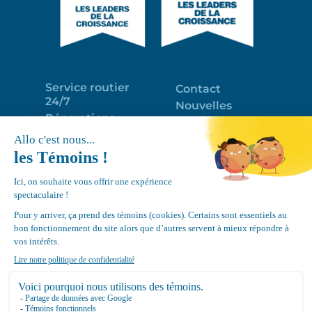
Service routier
Contact
24/7
Nouvelles
Réparations
Portail clients
Programme
Emploi
d’entretien
EN
Déneigement
Politique de
de toits
confidentialité
Équipements
Google
Review
4.7