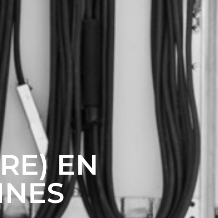
RE) EN
INES