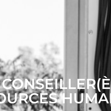
 CONSEILLER(È
OURCES HUMA