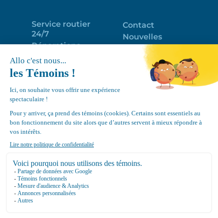
Service routier
Contact
24/7
Nouvelles
Réparations
Portail clients
Programme
Emploi
d’entretien
EN
Déneigement
Politique de
de toits
confidentialité
Équipements
Google
Review
4.7