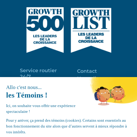
Service routier
Contact
24/7
Nouvelles
Réparations
Portail clients
Programme
Emploi
d’entretien
EN
Déneigement
Politique de
de toits
confidentialité
Équipements