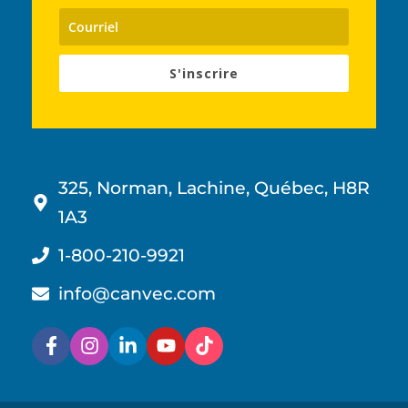
S'inscrire
325, Norman, Lachine, Québec, H8R
1A3
1-800-210-9921
info@canvec.com