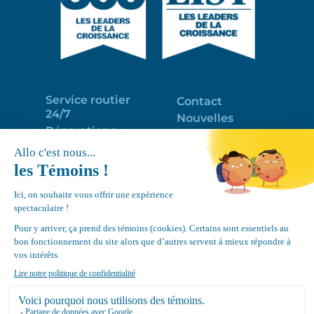
Service routier
Contact
24/7
Nouvelles
Réparations
Portail clients
Programme
Emploi
d’entretien
EN
Déneigement
Politique de
de toits
confidentialité
Équipements
Google
Review
4.7