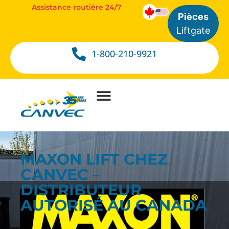
Assistance routière 24/7
Pièces
Liftgate
1-800-210-9921
MAXON LIFT CHEZ
CANVEC –
DISTRIBUTEUR
AUTORISÉ AU CANADA