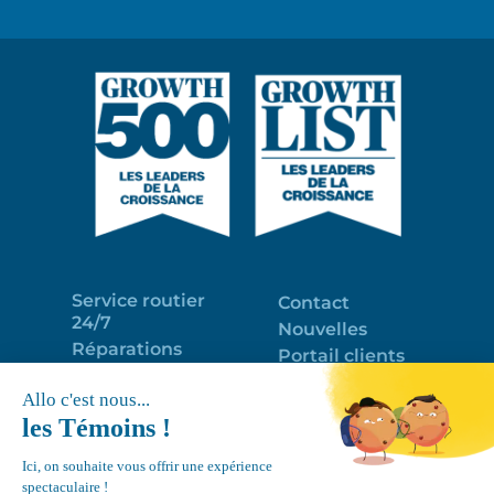
Service routier
Contact
24/7
Nouvelles
Réparations
Portail clients
Programme
Emploi
d’entretien
EN
Déneigement
Politique de
de toits
confidentialité
Équipements