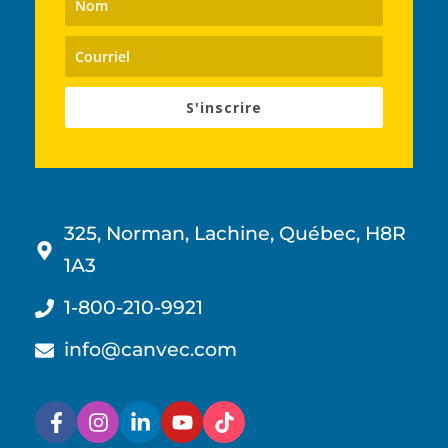
S'inscrire
325, Norman, Lachine, Québec, H8R
1A3
1-800-210-9921
info@canvec.com